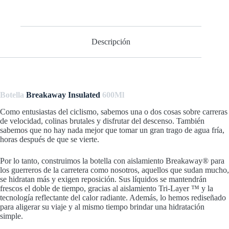
COBALT
BLUE/SILVER
cantidad
Descripción
Botella
Breakaway Insulated
600Ml
Como entusiastas del ciclismo, sabemos una o dos cosas sobre carreras
de velocidad, colinas brutales y disfrutar del descenso. También
sabemos que no hay nada mejor que tomar un gran trago de agua fría,
horas después de que se vierte.
Por lo tanto, construimos la botella con aislamiento Breakaway® para
los guerreros de la carretera como nosotros, aquellos que sudan mucho,
se hidratan más y exigen reposición. Sus líquidos se mantendrán
frescos el doble de tiempo, gracias al aislamiento Tri-Layer ™ y la
tecnología reflectante del calor radiante. Además, lo hemos rediseñado
para aligerar su viaje y al mismo tiempo brindar una hidratación
simple.