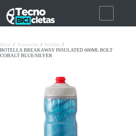
Saltar
al
contenido
Inicio
/
Accesorios
/
Botellas
/
BOTELLA BREAKAWAY INSULATED 600ML BOLT
COBALT BLUE/SILVER