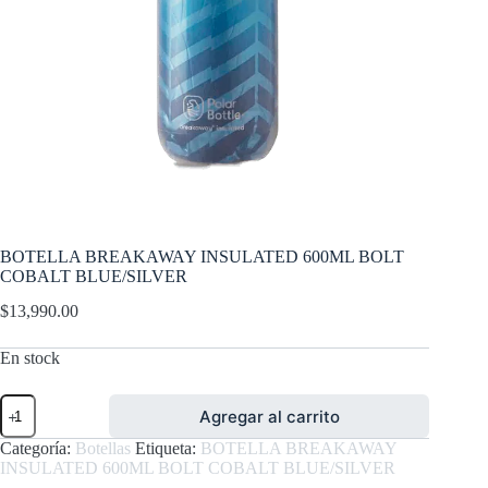
BOTELLA BREAKAWAY INSULATED 600ML BOLT
COBALT BLUE/SILVER
$
13,990.00
En stock
BOTELLA
Agregar al carrito
BREAKAWAY
INSULATED
Categoría:
Botellas
Etiqueta:
BOTELLA BREAKAWAY
600ML
INSULATED 600ML BOLT COBALT BLUE/SILVER
BOLT