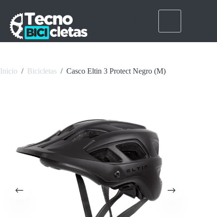
Saltar
al
contenido
Inicio
/
Bicicletas
/
Casco Eltin 3 Protect Negro (M)