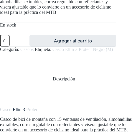
almohadillas extraíbles, correa regulable con reflectantes y
visera ajustable que lo convierte en un accesorio de ciclismo
ideal para la práctica del MTB
En stock
Casco
Agregar al carrito
Eltin
3
Categoría:
Cascos
Etiqueta:
Casco Eltin 3 Protect Negro (M)
Protect
Negro
(M)
cantidad
Descripción
Casco
Eltin 3
Protec
Casco de bici de montaña con 15 ventanas de ventilación, almohadillas
extraíbles, correa regulable con reflectantes y visera ajustable que lo
convierte en un accesorio de ciclismo ideal para la práctica del MTB.