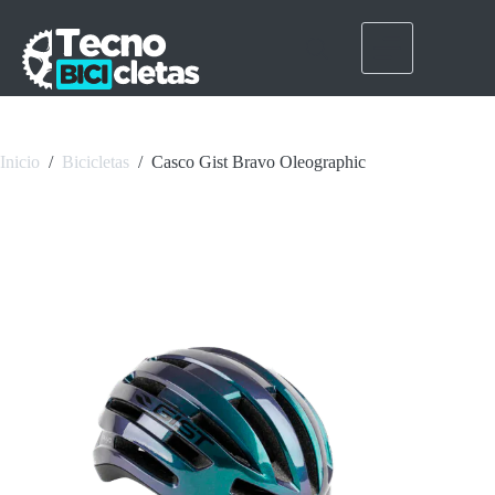
Saltar
al
contenido
Inicio
/
Bicicletas
/
Casco Gist Bravo Oleographic