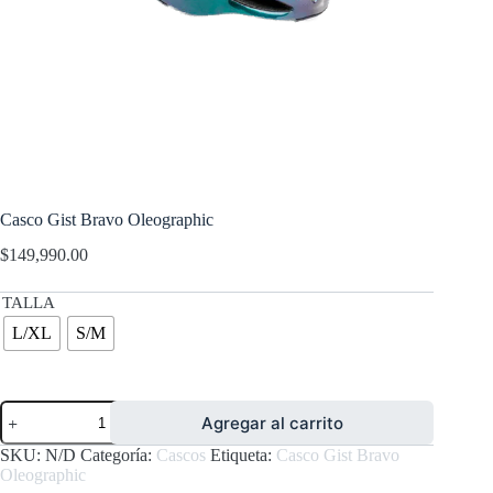
Casco Gist Bravo Oleographic
$
149,990.00
TALLA
L/XL
S/M
Casco
Agregar al carrito
Gist
Bravo
SKU:
N/D
Categoría:
Cascos
Etiqueta:
Casco Gist Bravo
Oleographic
Oleographic
cantidad