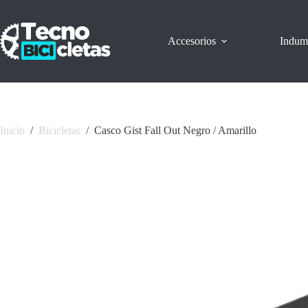
Saltar
al
contenido
Accesorios
Indum
Inicio
/
Bicicletas
/
Casco Gist Fall Out Negro / Amarillo