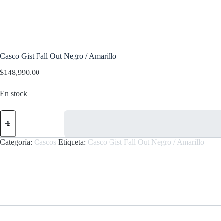
Casco Gist Fall Out Negro / Amarillo
$
148,990.00
En stock
Casco
Gist
Fall
Out
Categoría:
Cascos
Etiqueta:
Casco Gist Fall Out Negro / Amarillo
Negro
/
Amarillo
cantidad