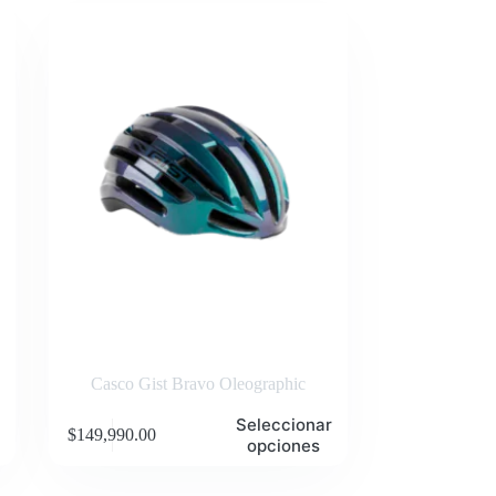
Casco Gist Bravo Oleographic
Este
Seleccionar
$
149,990.00
producto
opciones
tiene
múltiples