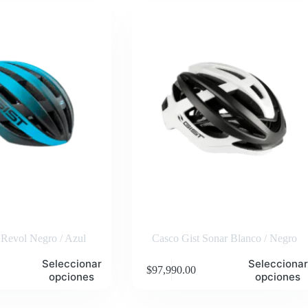
 Revol Negro / Azul
Casco Gist Sonar Blanco / Negro
Este
Seleccionar
Seleccionar
$
97,990.00
producto
opciones
opciones
tiene
múltiples