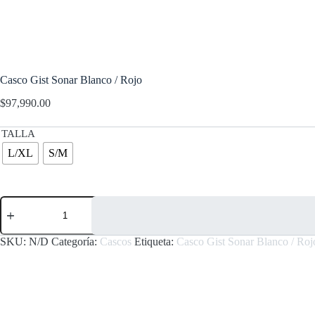
Casco Gist Sonar Blanco / Rojo
$
97,990.00
TALLA
L/XL
S/M
Casco
Gist
Sonar
Blanco
SKU:
N/D
Categoría:
Cascos
Etiqueta:
Casco Gist Sonar Blanco / Roj
/
Rojo
cantidad