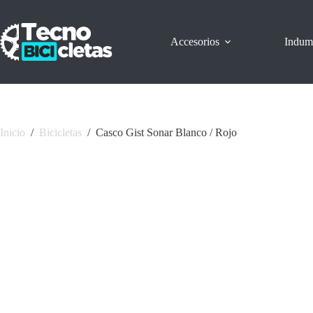
Saltar
al
contenido
Accesorios
Indum
Inicio
/
Bicicletas
/
Casco Gist Sonar Blanco / Rojo