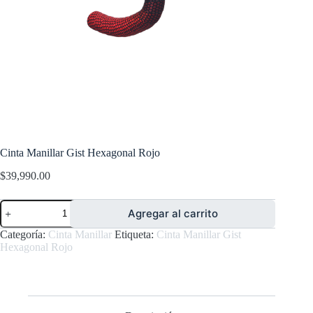
Cinta Manillar Gist Hexagonal Rojo
$
39,990.00
Cinta
Agregar al carrito
Manillar
Gist
Categoría:
Cinta Manillar
Etiqueta:
Cinta Manillar Gist
Hexagonal
Hexagonal Rojo
Rojo
cantidad