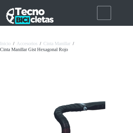
Saltar
al
contenido
Inicio
/
Accesorios
/
Cinta Manillar
/
Cinta Manillar Gist Hexagonal Rojo