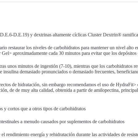
 (D.E.6-D.E.19) y dextrinas altamente cíclicas Cluster Dextrin® ramific
rio restaurar los niveles de carbohidratos para mantener un nivel alto e
er Gel> aproximadamente cada 30 minutos para evitar que los depósitos
tras unos minutos de ingestión (7-10), mientras que los carbohidratos re
e insulina demasiado pronunciados o demasiado frecuentes, beneficiando
orrectos de hidratación, sin embargo recomendamos el uso de HydraFit> 
ión, de de muy alta calidad, obtenida a partir de amilopectina, princi
s y cortos que a otros tipos de carbohidratos
intestinales a menudo causados ​​por suplementos de carbohidratos
 el rendimiento energía y rehidratación durante las actividades de resist