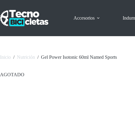
Saltar
al
contenido
Accesorios
Indum
Inicio
/
Nutrición
/
Gel Power Isotonic 60ml Named Sports
AGOTADO