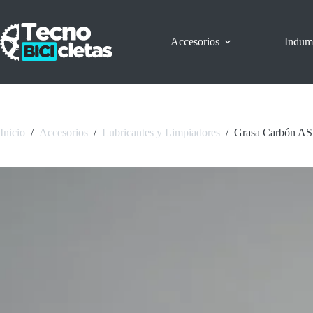
Saltar
al
contenido
Accesorios
Indum
Inicio
/
Accesorios
/
Lubricantes y Limpiadores
/
Grasa Carbón A