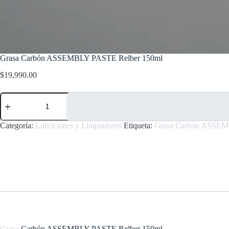
Grasa Carbón ASSEMBLY PASTE Relber 150ml
$
19,990.00
Grasa
Carbón
ASSEMBLY
PASTE
Categoría:
Lubricantes y Limpiadores
Etiqueta:
Grasa Carbón ASSEM
Relber
150ml
cantidad
Grasa
Carbón ASSEMBLY PASTE Relber 150ml