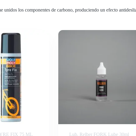
e unidos los componentes de carbono, produciendo un efecto antidesliza
YRE FIX 75 ML
Lub. Relber FORK Lube 30ml