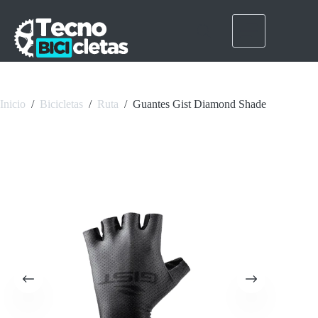
Saltar
al
contenido
Inicio
/
Bicicletas
/
Ruta
/
Guantes Gist Diamond Shade