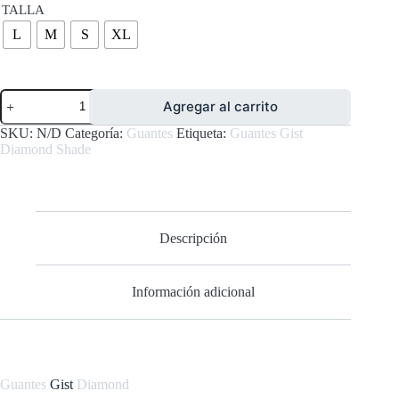
TALLA
L
M
S
XL
Guantes
Agregar al carrito
Gist
Diamond
SKU:
N/D
Categoría:
Guantes
Etiqueta:
Guantes Gist
Shade
Diamond Shade
cantidad
Descripción
Información adicional
Guantes
Gist
Diamond