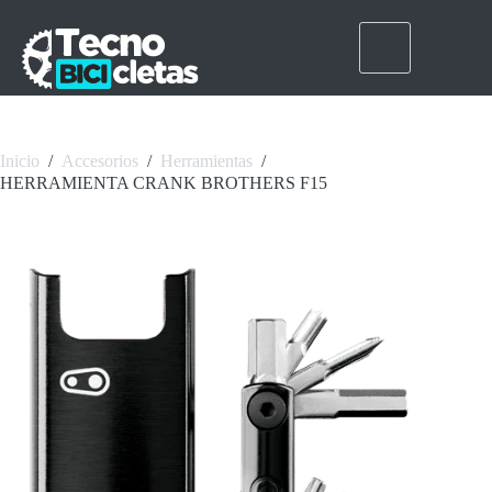
Saltar
al
contenido
Inicio
/
Accesorios
/
Herramientas
/
HERRAMIENTA CRANK BROTHERS F15