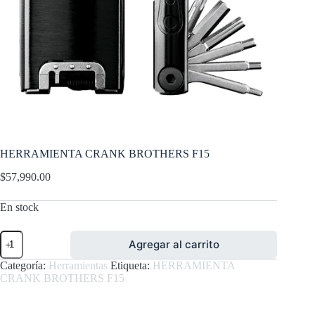
HERRAMIENTA CRANK BROTHERS F15
$
57,990.00
En stock
HERRAMIENTA
Agregar al carrito
CRANK
BROTHERS
Categoría:
Herramientas
Etiqueta:
HERRAMIENTA
F15
CRANK BROTHERS F15
cantidad