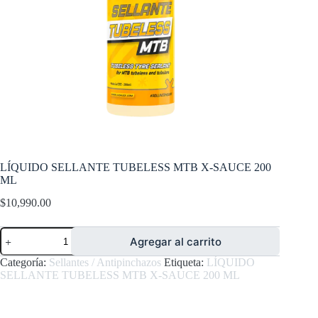
LÍQUIDO SELLANTE TUBELESS MTB X-SAUCE 200
ML
$
10,990.00
LÍQUIDO
Agregar al carrito
SELLANTE
TUBELESS
Categoría:
Sellantes / Antipinchazos
Etiqueta:
LÍQUIDO
MTB
SELLANTE TUBELESS MTB X-SAUCE 200 ML
X-
SAUCE
200
ML