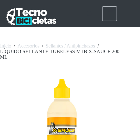
Saltar
al
contenido
Inicio
/
Accesorios
/
Sellantes / Antipinchazos
/
LÍQUIDO SELLANTE TUBELESS MTB X-SAUCE 200
ML