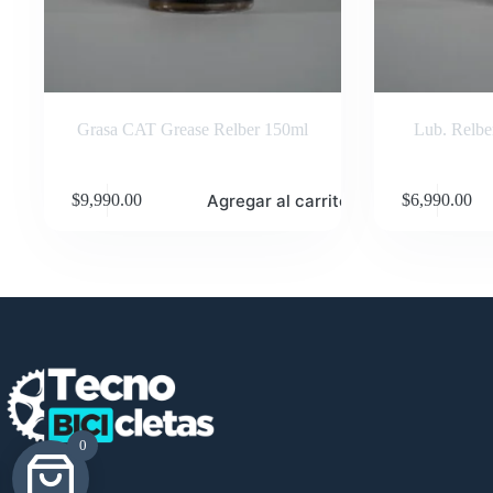
Grasa CAT Grease Relber 150ml
Lub. Relb
Agregar al carrito
$
9,990.00
$
6,990.00
0