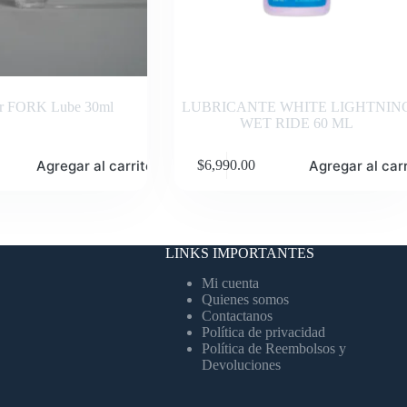
er FORK Lube 30ml
LUBRICANTE WHITE LIGHTNIN
WET RIDE 60 ML
Agregar al carrito
Agregar al carr
$
6,990.00
LINKS IMPORTANTES
Mi cuenta
Quienes somos
Contactanos
Política de privacidad
Política de Reembolsos y
Devoluciones