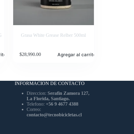
G
Grasa White Grease Relber 500ml
ito
Agregar al carrito
$
28,990.00
INFORMACION DE CONTACTO
Direccion:
Serafin Zamora 127,
La Florida, Santiago.
Telefono:
+56 9 4677 4388
Correo:
contacto@tecnobicicletas.cl