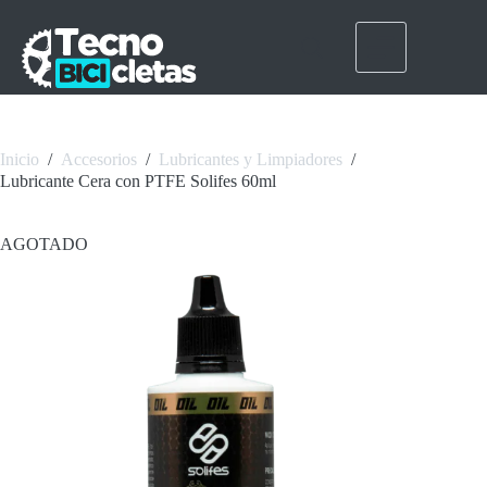
Saltar
al
contenido
Inicio
/
Accesorios
/
Lubricantes y Limpiadores
/
Lubricante Cera con PTFE Solifes 60ml
AGOTADO