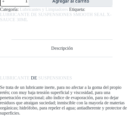
Agregar al carrito
DE
SUSPENSIONES
Categoría:
Lubricantes y Limpiadores
Etiqueta:
SMOOTH
LUBRICANTE DE SUSPENSIONES SMOOTH SEAL X-
SEAL
SAUCE 30ML
X-
SAUCE
30ML
cantidad
Descripción
LUBRICANTE
DE
SUSPENSIONES
Se trata de un lubricante inerte, para no afectar a la goma del propio
retén; con muy baja tensión superficial y viscosidad, para una
penetración excepcional; alto índice de evaporación, para no dejar
residuos que atraigan suciedad; inmiscible con la mayoría de materias
orgánicas; hidrófobo, para repeler el agua; antiadherente y protector de
superficies.