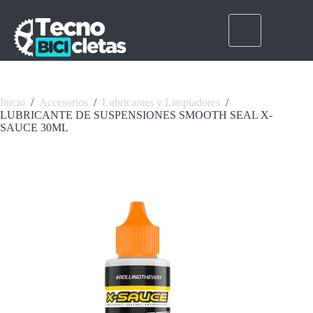
Saltar
al
contenido
Inicio
/
Accesorios
/
Lubricantes y Limpiadores
/
LUBRICANTE DE SUSPENSIONES SMOOTH SEAL X-
SAUCE 30ML