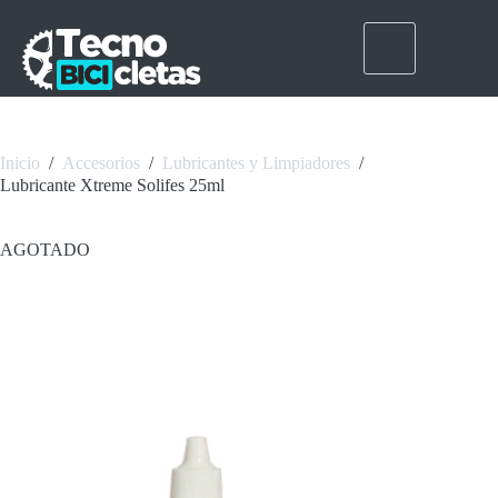
Saltar
al
contenido
Inicio
/
Accesorios
/
Lubricantes y Limpiadores
/
Lubricante Xtreme Solifes 25ml
AGOTADO