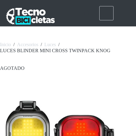
Saltar
al
contenido
Inicio
/
Accesorios
/
Luces
/
LUCES BLINDER MINI CROSS TWINPACK KNOG
AGOTADO