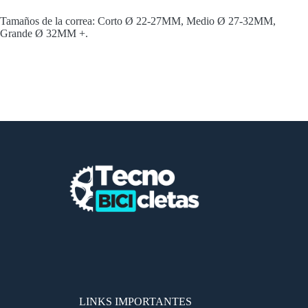
Tamaños de la correa: Corto Ø 22-27MM, Medio Ø 27-32MM,
Grande Ø 32MM +.
LINKS IMPORTANTES