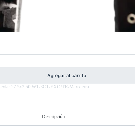
Agregar al carrito
 Kevlar 27.5x2.50 WT/3CT/EXO/TR/Maxxterra
Descripción