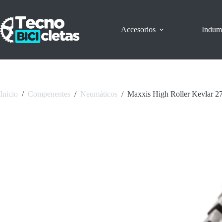
Saltar
al
contenido
Accesorios
Indum
Inicio
/
Compenentes
/
Neumáticos
/
Maxxis High Roller Kevlar