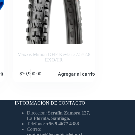
Maxxis Minion DHF Kevlar 27.5×2.8
EXO/TR
ito
Agregar al carrito
$
70,990.00
INFORMACION DE CONTACTO
Direccion:
Serafin Zamora 127,
La Florida, Santiago.
Telefono:
+56 9 4677 4388
Correo:
contacto@tecnobicicletas.cl