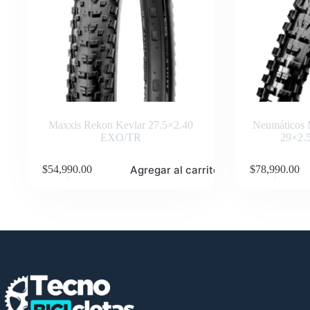
Maxxis Rekon Kevlar 27.5×2.40
Neumáticos M
EXO/TR
29×2.
Agregar al carrito
$
54,990.00
$
78,990.00