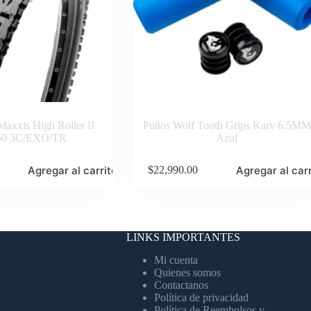
axxis High Roller II
Puños Wolf Tooth Grips Karv 6.5MM
50 3C/EXO/TR
Azul
Agregar al carrito
Agregar al carr
$
22,990.00
LINKS IMPORTANTES
Mi cuenta
Quienes somos
Contactanos
Política de privacidad
Política de Reembolsos y