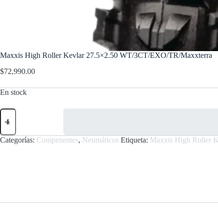
Maxxis High Roller Kevlar 27.5×2.50 WT/3CT/EXO/TR/Maxxterra
$
72,990.00
En stock
Maxxis
High
Roller
Kevlar
Categorías:
Compenentes
,
Neumáticos
Etiqueta:
Maxxis High Roller
27.5x2.50
WT/3CT/EXO/TR/Maxxterra
cantidad