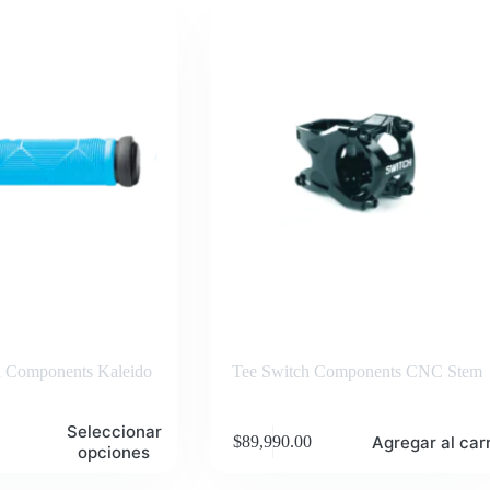
h Components Kaleido
Tee Switch Components CNC Stem
Seleccionar
Agregar al carr
$
89,990.00
opciones