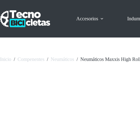
Saltar
al
contenido
Accesorios
Indum
Inicio
/
Compenentes
/
Neumáticos
/
Neumáticos Maxxis High Rol