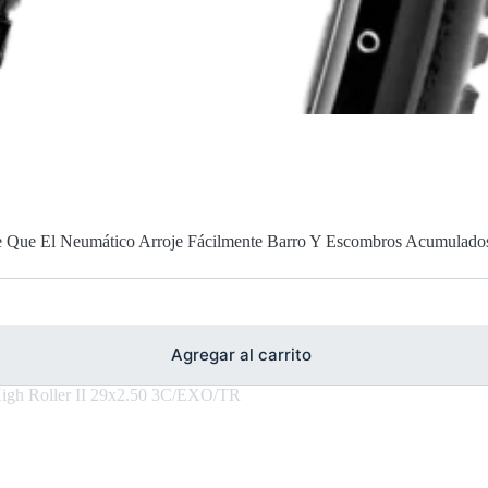
te Que El Neumático Arroje Fácilmente Barro Y Escombros Acumulado
Agregar al carrito
igh Roller II 29x2.50 3C/EXO/TR