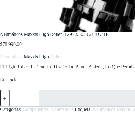
Neumáticos Maxxis High Roller II 29×2.50 3C/EXO/TR
$
78,990.00
Neumáticos
Maxxis High
Roller
El High Roller II, Tiene Un Diseño De Banda Abierta, Lo Que Permi
En stock
Neumáticos
Maxxis
High
Roller
Categorías:
Compenentes
,
Neumáticos
Etiqueta:
Neumáticos Maxxis H
II
29x2.50
3C/EXO/TR
cantidad