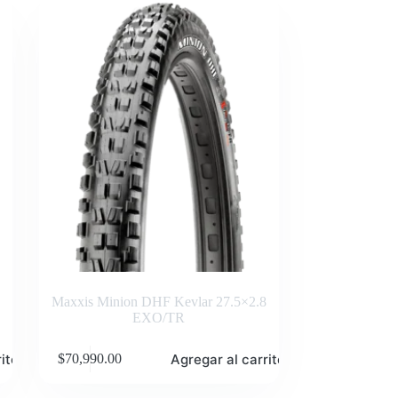
Maxxis Minion DHF Kevlar 27.5×2.8
EXO/TR
ito
Agregar al carrito
$
70,990.00