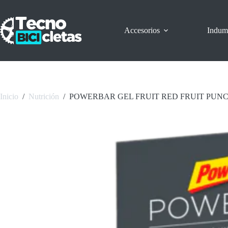
Saltar
al
contenido
Accesorios
Indum
Inicio
/
Nutrición
/
POWERBAR GEL FRUIT RED FRUIT PUNC