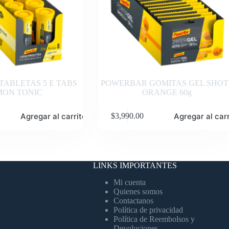
ABLETAS 5 E TABS
POWERBAR GOMITAS GEL SHOT
MON TONIC
ORANGE 60g
Agregar al carrito
Agregar al carr
$
3,990.00
LINKS IMPORTANTES
Mi cuenta
Quienes somos
Contactanos
Política de privacidad
Política de Reembolsos y
Devoluciones