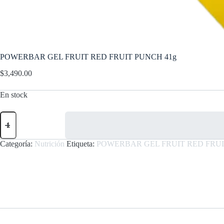
POWERBAR GEL FRUIT RED FRUIT PUNCH 41g
$
3,490.00
En stock
POWERBAR
GEL
FRUIT
RED
Categoría:
Nutrición
Etiqueta:
POWERBAR GEL FRUIT RED FRUI
FRUIT
PUNCH
41g
cantidad