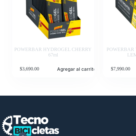
POWERBAR HYDROGEL CHERRY
POWERBAR T
67ml
LE
Agregar al carrito
$
3,690.00
$
7,990.00