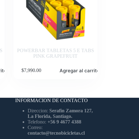
S
POWERBAR TABLETAS 5 E TABS
PINK GRAPEFRUIT
ito
Agregar al carrito
$
7,990.00
INFORMACION DE CONTACTO
Direccion:
Serafin Zamora 127,
La Florida, Santiago.
Telefono:
+56 9 4677 4388
Correo:
contacto@tecnobicicletas.cl