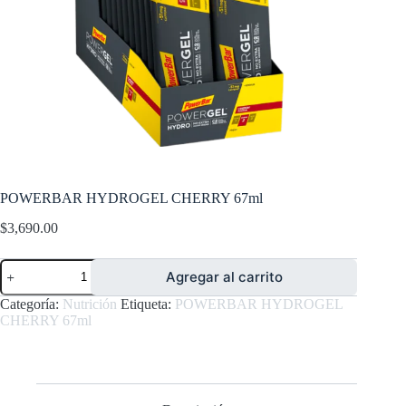
POWERBAR HYDROGEL CHERRY 67ml
$
3,690.00
POWERBAR
Agregar al carrito
HYDROGEL
CHERRY
Categoría:
Nutrición
Etiqueta:
POWERBAR HYDROGEL
67ml
CHERRY 67ml
cantidad