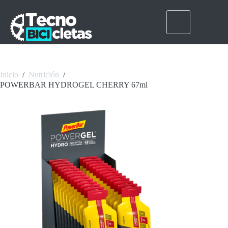
Saltar
al
contenido
Inicio
/
Nutrición
/
POWERBAR HYDROGEL CHERRY 67ml