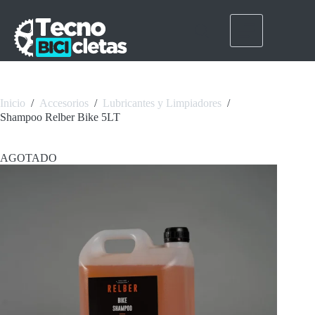
Saltar
al
contenido
Inicio
/
Accesorios
/
Lubricantes y Limpiadores
/
Shampoo Relber Bike 5LT
AGOTADO