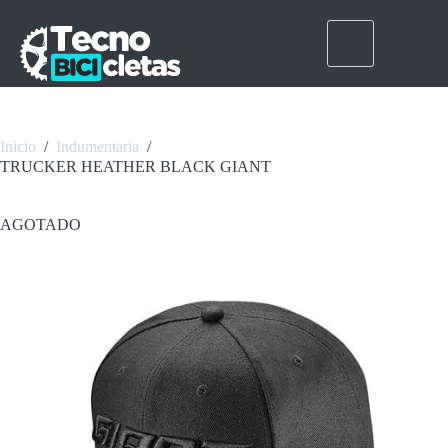
Saltar
al
contenido
Inicio
/
Indumentaria
/
TRUCKER HEATHER BLACK GIANT
AGOTADO