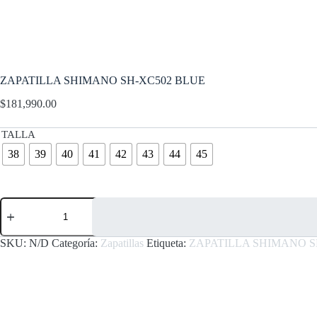
ZAPATILLA SHIMANO SH-XC502 BLUE
$
181,990.00
TALLA
38
39
40
41
42
43
44
45
ZAPATILLA
SHIMANO
SH-
XC502
SKU:
N/D
Categoría:
Zapatillas
Etiqueta:
ZAPATILLA SHIMANO S
BLUE
cantidad