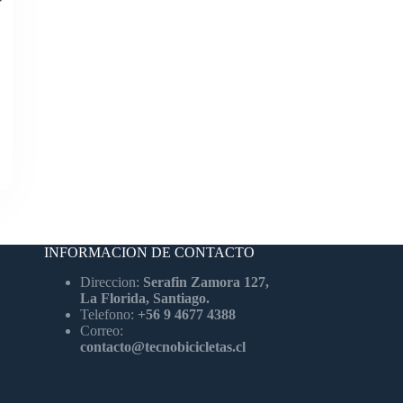
0
INFORMACION DE CONTACTO
Direccion:
Serafin Zamora 127,
La Florida, Santiago.
Telefono:
+56 9 4677 4388
Correo:
contacto@tecnobicicletas.cl