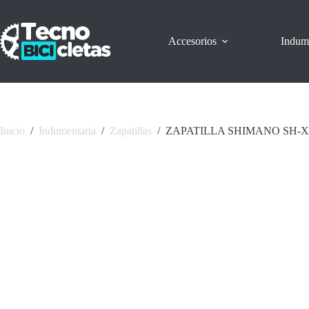
Saltar
al
contenido
Accesorios
Indum
Inicio
/
Indumentaria
/
Zapatillas
/
ZAPATILLA SHIMANO SH-X