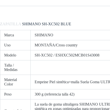
ZAPATILLA
SHIMANO SH-XC502 BLUE
Marca
SHIMANO
Uso
MONTAÑA/Cross country
Modelo
SH-XC502 / ESHXC502MCB01S43008
Talla /
Medidas
Material
Empeine Piel sintética+malla Suela Goma ULTREAD
Color
Peso
300 g (referencia talla 42)
La suela de goma ultraligera SHIMANO ULTREAD
sintética en zonas optimizadas para proporciona