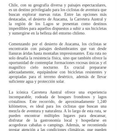
Chile, con su geografía diversa y paisajes espectaculares,
es un destino privilegiado para los ciclistas de aventura que
buscan explorar nuevas rutas. Entre las opciones más
destacadas, el desierto de Atacama, la Carretera Austral y
la región de los Lagos se presentan como destinos
imperdibles para aquellos dispuestos a subir a sus bicicletas
y sumergirse en la belleza del entorno chileno.
Comenzando por el desierto de Atacama, los ciclistas se
encontrarán con paisajes deslumbrantes que van desde
llanuras áridas hasta montañas impresionantes. Esta ruta no
solo desafía la resistencia física, sino que también ofrece la
oportunidad de contemplar formaciones rocosas únicas y el
magnífico cielo nocturno. Es crucial prepararse
adecuadamente, equipándose con bicicletas resistentes y
apropiadas para el terreno desértico, además de llevar
suficiente agua y protección solar.
La icónica Carretera Austral ofrece una experiencia
incomparable, rodeada de bosques frondosos y lagos
cristalinos. Este recorrido, de aproximadamente 1,240
kilómetros, es ideal para los ciclistas que buscan una
mezcla de aventura y naturaleza. A lo largo de esta ruta, se
pueden encontrar múltiples lugares para descansar,
disfrutar de la gastronomía local y hospedarse en
acogedoras cabañas o campings. Además, se recomienda
prestar atención a las condiciones climáticas, que pueden