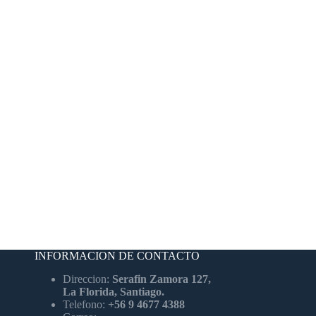
INFORMACION DE CONTACTO
Direccion:
Serafin Zamora 127,
La Florida, Santiago.
Telefono:
+56 9 4677 4388