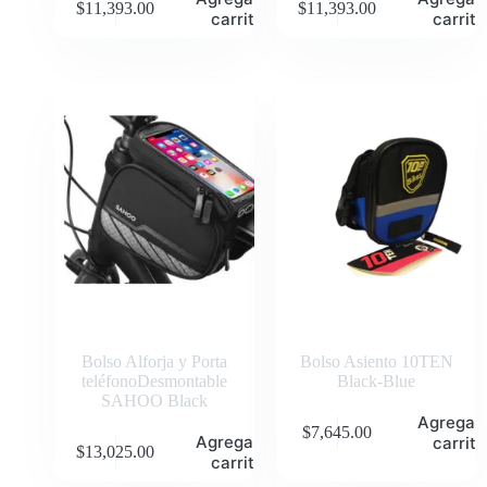
$
11,393.00
$
11,393.00
carrito
carrito
Bolso Alforja y Porta
Bolso Asiento 10TEN
teléfonoDesmontable
Black-Blue
SAHOO Black
Agregar 
$
7,645.00
Agregar al
carrito
$
13,025.00
carrito