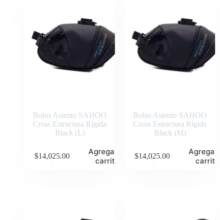
Bolso Asiento SAHOO
Bolso Asiento SAHOO
Cross Estructura Rígida
Cross Estructura Rígida
Black (L)
Black (M)
Agregar al
Agregar 
$
14,025.00
$
14,025.00
carrito
carrito