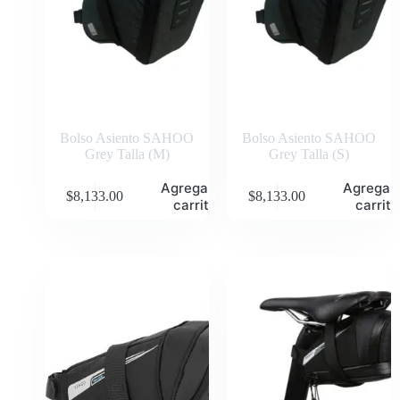
Bolso Asiento SAHOO
Bolso Asiento SAHOO
Grey Talla (M)
Grey Talla (S)
Agregar al
Agregar 
$
8,133.00
$
8,133.00
carrito
carrito