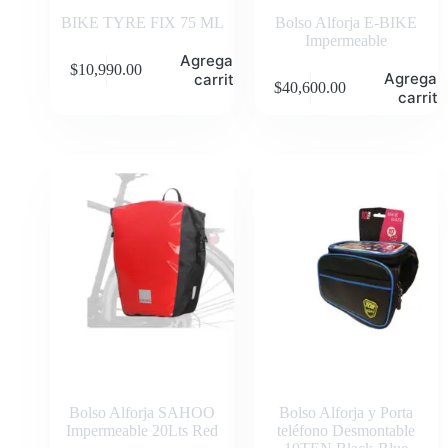
BIKE TYRE FIX 75 ML
Bolso Alforja E-BIKE
Impermeable
Agregar al
$
10,990.00
Agregar 
carrito
$
40,600.00
carrito
Bolso Alforja SAHOO
Bolso Alforja y Porta
Impermeable 20Lts Red
teléfono Desmontable