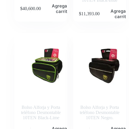
10TEN Black-Blue
Agregar al
$
40,600.00
Agregar 
carrito
$
11,393.00
carrito
Bolso Alforja y Porta
Bolso Alforja y Porta
teléfono Desmontable
teléfono Desmontable
10TEN Black-Lime
10TEN Negro.
Agregar al
Agregar 