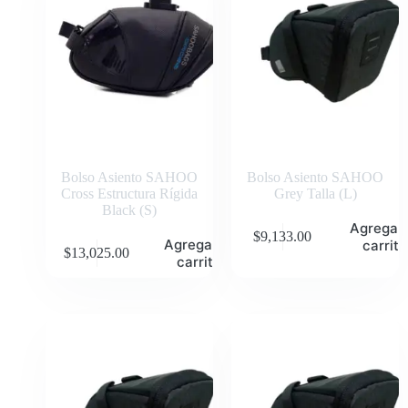
Bolso Asiento SAHOO
Bolso Asiento SAHOO
Cross Estructura Rígida
Grey Talla (L)
Black (S)
Agregar 
$
9,133.00
Agregar al
carrito
$
13,025.00
carrito