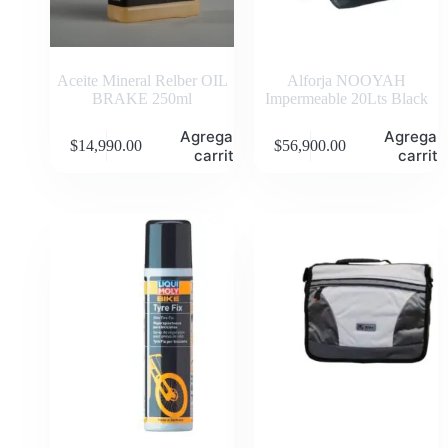
Aceite Mineral Relber OIL
Alforja NOOYAH
BRAKE 250ml
Impermeable 20Lts Black
Agregar al
Agregar 
$
14,990.00
$
56,900.00
carrito
carrito