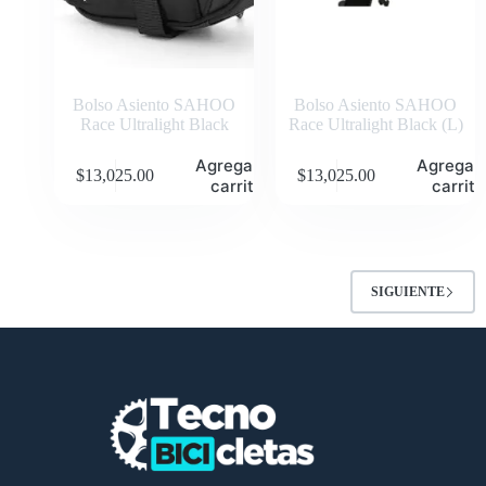
Bolso Asiento SAHOO
Bolso Asiento SAHOO
Race Ultralight Black
Race Ultralight Black (L)
Agregar al
Agregar 
$
13,025.00
$
13,025.00
carrito
carrito
SIGUIENTE