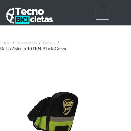
Saltar
al
contenido
Inicio
/
Accesorios
/
Bolsos
/
Bolso Asiento 10TEN Black-Green