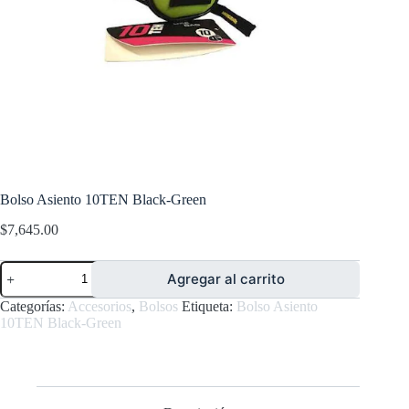
Bolso Asiento 10TEN Black-Green
$
7,645.00
Bolso
Agregar al carrito
Asiento
10TEN
Categorías:
Accesorios
,
Bolsos
Etiqueta:
Bolso Asiento
Black-
10TEN Black-Green
Green
cantidad