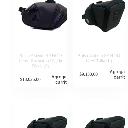
Bolso Asiento SAHOO
Bolso Asiento SAHOO
Cross Estructura Rígida
Grey Talla (L)
Black (S)
Agregar 
$
9,133.00
Agregar al
carrito
$
13,025.00
carrito