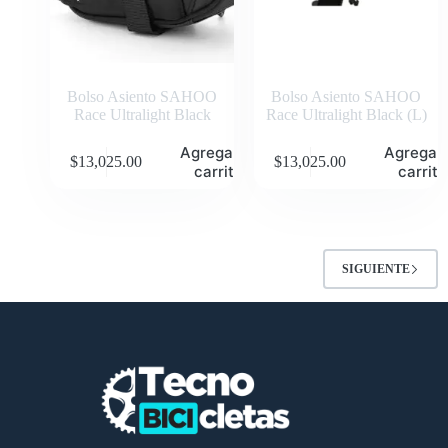
Bolso Asiento SAHOO
Bolso Asiento SAHOO
Race Ultralight Black
Race Ultralight Black (L)
Agregar al
Agregar 
$
13,025.00
$
13,025.00
carrito
carrito
SIGUIENTE