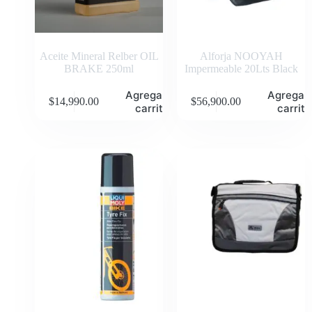
Aceite Mineral Relber OIL
Alforja NOOYAH
BRAKE 250ml
Impermeable 20Lts Black
Agregar al
Agregar 
$
14,990.00
$
56,900.00
carrito
carrito