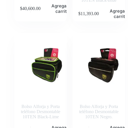
10TEN Black-Blue
Agregar al
$
40,600.00
Agregar 
carrito
$
11,393.00
carrito
Bolso Alforja y Porta
Bolso Alforja y Porta
teléfono Desmontable
teléfono Desmontable
10TEN Black-Lime
10TEN Negro.
Agregar al
Agregar 