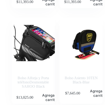
$
11,393.00
$
11,393.00
carrito
carrito
Bolso Alforja y Porta
Bolso Asiento 10TEN
teléfonoDesmontable
Black-Blue
SAHOO Black
Agregar 
$
7,645.00
Agregar al
carrito
$
13,025.00
carrito