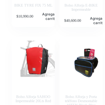
BIKE TYRE FIX 75 ML
Bolso Alforja E-BIKE
Impermeable
Agregar al
$
10,990.00
Agregar 
carrito
$
40,600.00
carrito
Bolso Alforja SAHOO
Bolso Alforja y Porta
Impermeable 20Lts Red
teléfono Desmontable