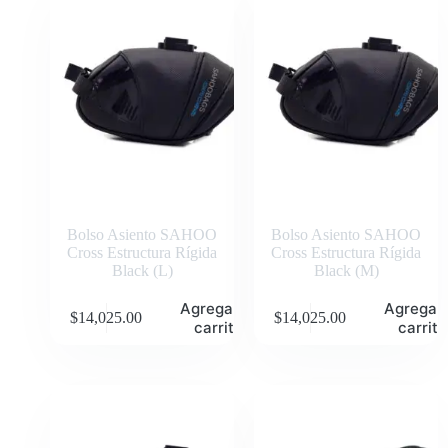
Bolso Asiento SAHOO
Bolso Asiento SAHOO
Cross Estructura Rígida
Cross Estructura Rígida
Black (L)
Black (M)
Agregar al
Agregar 
$
14,025.00
$
14,025.00
carrito
carrito