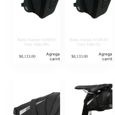
Bolso Asiento SAHOO
Bolso Asiento SAHOO
Grey Talla (M)
Grey Talla (S)
Agregar al
Agregar 
$
8,133.00
$
8,133.00
carrito
carrito