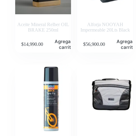
Aceite Mineral Relber OIL
Alforja NOOYAH
BRAKE 250ml
Impermeable 20Lts Black
Agregar al
Agregar 
$
14,990.00
$
56,900.00
carrito
carrito