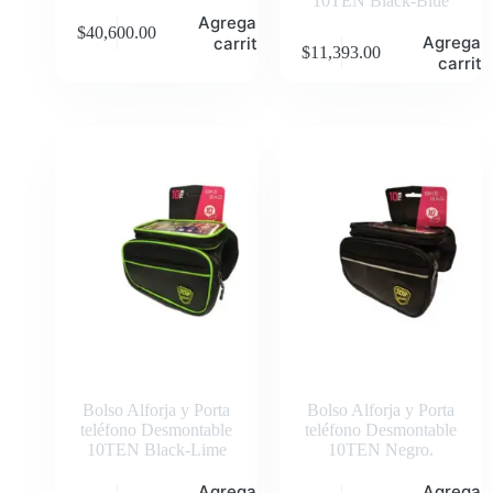
10TEN Black-Blue
Agregar al
$
40,600.00
Agregar 
carrito
$
11,393.00
carrito
Bolso Alforja y Porta
Bolso Alforja y Porta
teléfono Desmontable
teléfono Desmontable
10TEN Black-Lime
10TEN Negro.
Agregar al
Agregar 