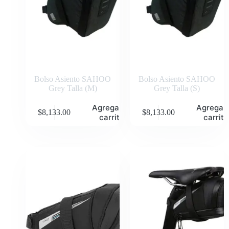
Bolso Asiento SAHOO
Bolso Asiento SAHOO
Grey Talla (M)
Grey Talla (S)
Agregar al
Agregar 
$
8,133.00
$
8,133.00
carrito
carrito