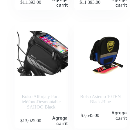
$
11,393.00
$
11,393.00
carrito
carrito
Bolso Alforja y Porta
Bolso Asiento 10TEN
teléfonoDesmontable
Black-Blue
SAHOO Black
Agregar 
$
7,645.00
Agregar al
carrito
$
13,025.00
carrito