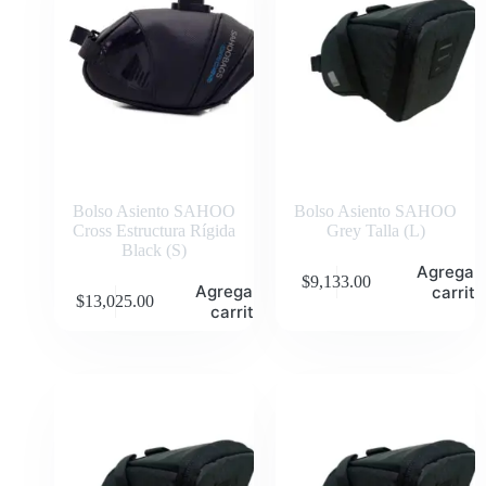
Bolso Asiento SAHOO
Bolso Asiento SAHOO
Cross Estructura Rígida
Grey Talla (L)
Black (S)
Agregar 
$
9,133.00
Agregar al
carrito
$
13,025.00
carrito