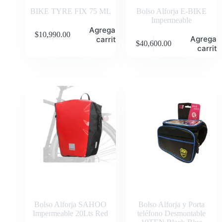
BIKE TYRE FIX 75 ML
Bolso Alforja E-BIKE
Impermeable
Agregar al
$
10,990.00
Agregar 
carrito
$
40,600.00
carrito
Bolso Alforja SAHOO
Bolso Alforja y Porta
Impermeable 20Lts Red
teléfono Desmontable