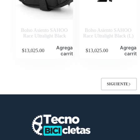
Bolso Asiento SAHOO
Bolso Asiento SAHOO
Race Ultralight Black
Race Ultralight Black (L)
Agregar al
Agregar 
$
13,025.00
$
13,025.00
carrito
carrito
SIGUIENTE