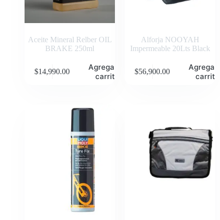
Aceite Mineral Relber OIL
Alforja NOOYAH
BRAKE 250ml
Impermeable 20Lts Black
Agregar al
Agregar 
$
14,990.00
$
56,900.00
carrito
carrito