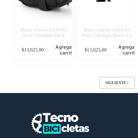
Bolso Asiento SAHOO
Bolso Asiento SAHOO
Race Ultralight Black
Race Ultralight Black (L)
Agregar al
Agregar 
$
13,025.00
$
13,025.00
carrito
carrito
SIGUIENTE