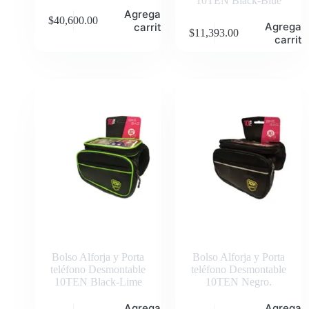
10TEN Black-Blue
Agregar al
$
40,600.00
Agregar 
carrito
$
11,393.00
carrito
Bolso Alforja y Porta
Bolso Alforja y Porta
teléfono Desmontable
teléfono Desmontable
10TEN Black-Lime
10TEN Negro.
Agregar al
Agregar 