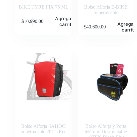
BIKE TYRE FIX 75 ML
Bolso Alforja E-BIKE
Impermeable
Agregar al
$
10,990.00
Agregar 
carrito
$
40,600.00
carrito
Bolso Alforja SAHOO
Bolso Alforja y Porta
Impermeable 20Lts Red
teléfono Desmontable