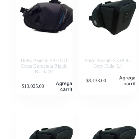
Bolso Asiento SAHOO
Bolso Asiento SAHOO
Cross Estructura Rígida
Grey Talla (L)
Black (S)
Agregar 
$
9,133.00
Agregar al
carrito
$
13,025.00
carrito