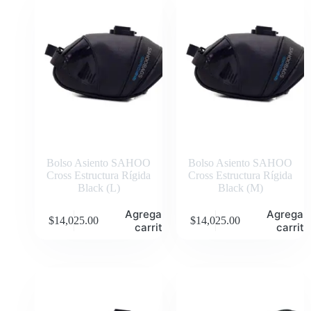
Bolso Asiento SAHOO
Bolso Asiento SAHOO
Cross Estructura Rígida
Cross Estructura Rígida
Black (L)
Black (M)
Agregar al
Agregar 
$
14,025.00
$
14,025.00
carrito
carrito