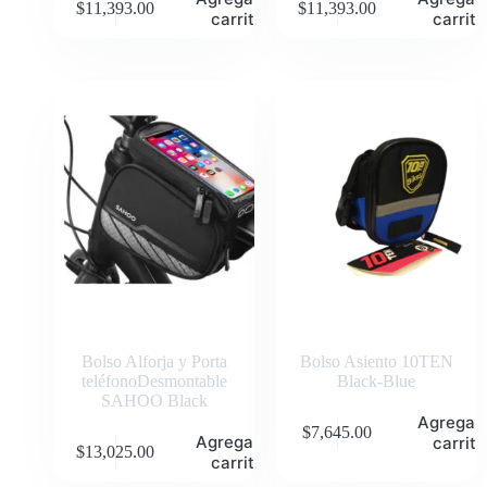
$
11,393.00
$
11,393.00
carrito
carrito
Bolso Alforja y Porta
Bolso Asiento 10TEN
teléfonoDesmontable
Black-Blue
SAHOO Black
Agregar 
$
7,645.00
Agregar al
carrito
$
13,025.00
carrito