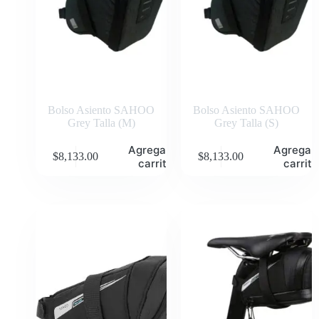
Bolso Asiento SAHOO
Bolso Asiento SAHOO
Grey Talla (M)
Grey Talla (S)
Agregar al
Agregar 
$
8,133.00
$
8,133.00
carrito
carrito