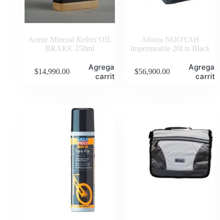
Aceite Mineral Relber OIL
Alforja NOOYAH
BRAKE 250ml
Impermeable 20Lts Black
Agregar al
Agregar 
$
14,990.00
$
56,900.00
carrito
carrito