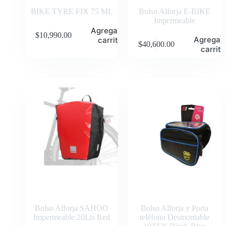
BIKE TYRE FIX 75 ML
Bolso Alforja E-BIKE
Impermeable
Agregar al
$
10,990.00
Agregar 
carrito
$
40,600.00
carrito
Bolso Alforja SAHOO
Bolso Alforja y Porta
Impermeable 20Lts Red
teléfono Desmontable