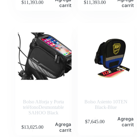
$
11,393.00
$
11,393.00
carrito
carrito
Bolso Alforja y Porta
Bolso Asiento 10TEN
teléfonoDesmontable
Black-Blue
SAHOO Black
Agregar 
$
7,645.00
Agregar al
carrito
$
13,025.00
carrito