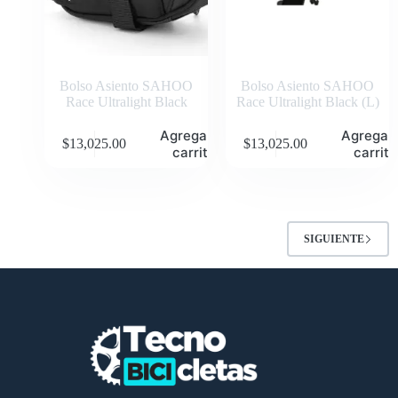
Bolso Asiento SAHOO
Bolso Asiento SAHOO
Race Ultralight Black
Race Ultralight Black (L)
Agregar al
Agregar 
$
13,025.00
$
13,025.00
carrito
carrito
SIGUIENTE