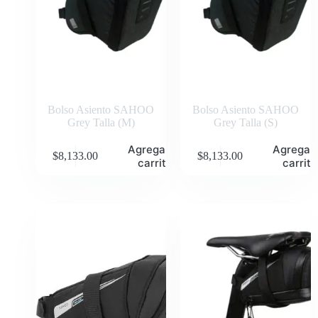
Bolso Asiento SAHOO
Bolso Asiento SAHOO
Grey Talla (M)
Grey Talla (S)
Agregar al
Agregar 
$
8,133.00
$
8,133.00
carrito
carrito