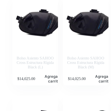
Bolso Asiento SAHOO
Bolso Asiento SAHOO
Cross Estructura Rígida
Cross Estructura Rígida
Black (L)
Black (M)
Agregar al
Agregar 
$
14,025.00
$
14,025.00
carrito
carrito