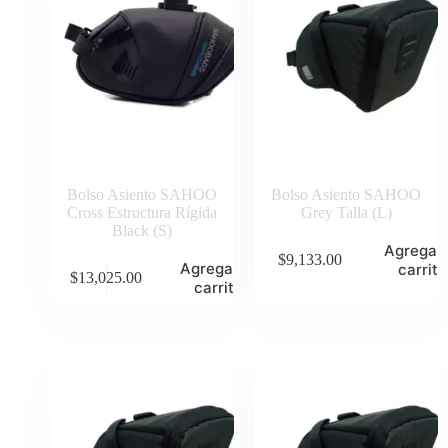
Bolso Asiento SAHOO
Bolso Asiento SAHOO
Cross Estructura Rígida
Grey Talla (L)
Black (S)
Agregar 
$
9,133.00
Agregar al
carrito
$
13,025.00
carrito