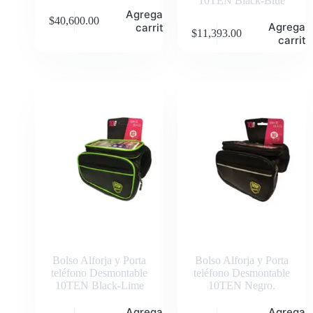
10TEN Black-Blue
Agregar al
$
40,600.00
Agregar 
carrito
$
11,393.00
carrito
Bolso Alforja y Porta
Bolso Alforja y Porta
teléfono Desmontable
teléfono Desmontable
10TEN Black-Lime
10TEN Negro.
Agregar al
Agregar 