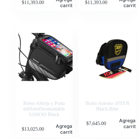
$
11,393.00
$
11,393.00
carrito
carrito
Bolso Alforja y Porta
Bolso Asiento 10TEN
teléfonoDesmontable
Black-Blue
SAHOO Black
Agregar 
$
7,645.00
Agregar al
carrito
$
13,025.00
carrito