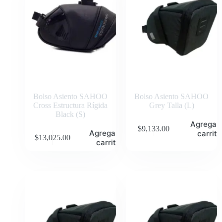
Bolso Asiento SAHOO
Bolso Asiento SAHOO
Cross Estructura Rígida
Grey Talla (L)
Black (S)
Agregar 
$
9,133.00
Agregar al
carrito
$
13,025.00
carrito