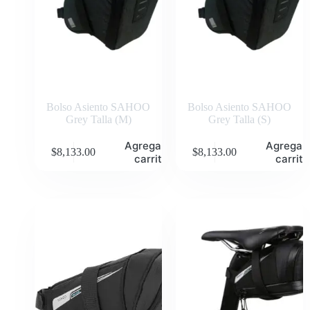
Bolso Asiento SAHOO
Bolso Asiento SAHOO
Grey Talla (M)
Grey Talla (S)
Agregar al
Agregar 
$
8,133.00
$
8,133.00
carrito
carrito