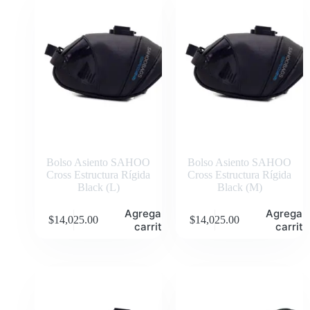
Bolso Asiento SAHOO
Bolso Asiento SAHOO
Cross Estructura Rígida
Cross Estructura Rígida
Black (L)
Black (M)
Agregar al
Agregar 
$
14,025.00
$
14,025.00
carrito
carrito