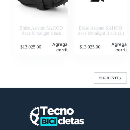
Bolso Asiento SAHOO
Bolso Asiento SAHOO
Race Ultralight Black
Race Ultralight Black (L)
Agregar al
Agregar 
$
13,025.00
$
13,025.00
carrito
carrito
SIGUIENTE