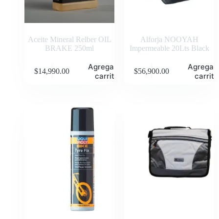
Aceite Mineral Relber OIL
Alforja NOOYAH
BRAKE 250ml
Impermeable 20Lts Black
Agregar al
Agregar 
$
14,990.00
$
56,900.00
carrito
carrito