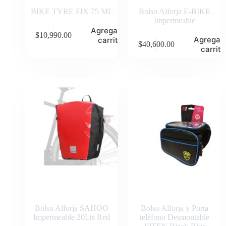
BIKE TYRE FIX 75 ML
Bolso Alforja E-BIKE
Impermeable
Agregar al
$
10,990.00
Agregar 
carrito
$
40,600.00
carrito
Bolso Alforja SAHOO
Bolso Alforja y Porta
Impermeable 20Lts Red
teléfono Desmontable