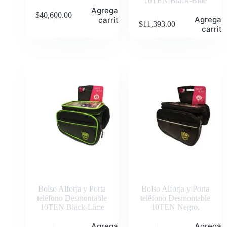
10TEN Black-Blue
Agregar al
$
40,600.00
Agregar 
carrito
$
11,393.00
carrito
Bolso Alforja y Porta
Bolso Alforja y Porta
teléfono Desmontable
teléfono Desmontable
10TEN Black-Lime
10TEN Negro.
Agregar al
Agregar 