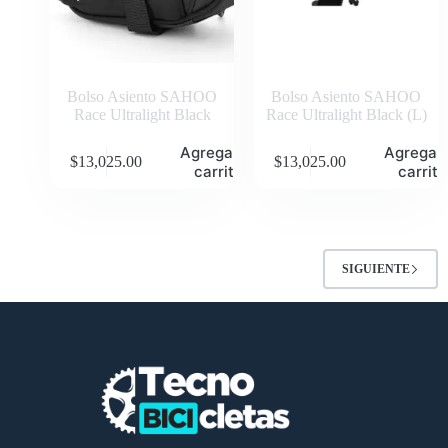
Bolso Asiento SAHOO
Bolso Asiento SAHOO
Race Ultralight Black
Race Ultralight Black (L)
Agregar al
Agregar 
$
13,025.00
$
13,025.00
carrito
carrito
SIGUIENTE