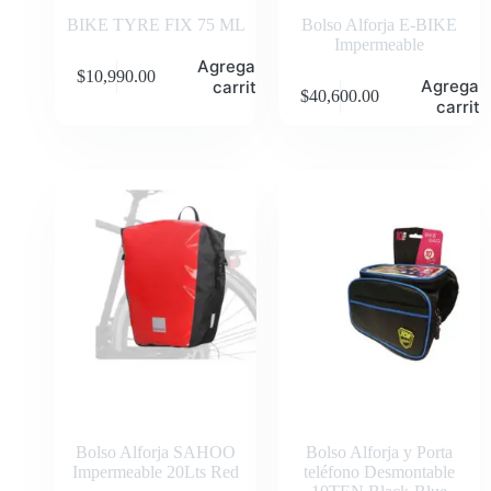
BIKE TYRE FIX 75 ML
Bolso Alforja E-BIKE
Impermeable
Agregar al
$
10,990.00
Agregar 
carrito
$
40,600.00
carrito
Bolso Alforja SAHOO
Bolso Alforja y Porta
Impermeable 20Lts Red
teléfono Desmontable