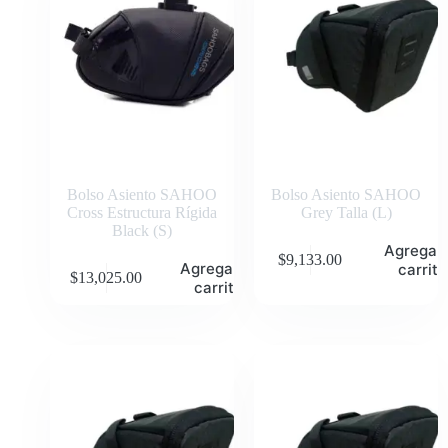
Bolso Asiento SAHOO
Bolso Asiento SAHOO
Cross Estructura Rígida
Grey Talla (L)
Black (S)
Agregar 
$
9,133.00
Agregar al
carrito
$
13,025.00
carrito