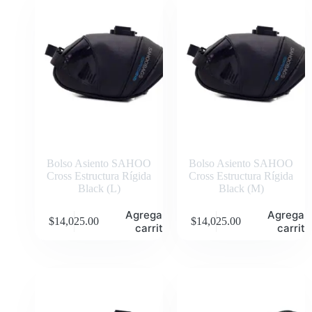
Bolso Asiento SAHOO
Bolso Asiento SAHOO
Cross Estructura Rígida
Cross Estructura Rígida
Black (L)
Black (M)
Agregar al
Agregar 
$
14,025.00
$
14,025.00
carrito
carrito