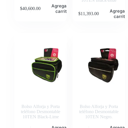
10TEN Black-Blue
Agregar al
$
40,600.00
Agregar 
carrito
$
11,393.00
carrito
Bolso Alforja y Porta
Bolso Alforja y Porta
teléfono Desmontable
teléfono Desmontable
10TEN Black-Lime
10TEN Negro.
Agregar al
Agregar 