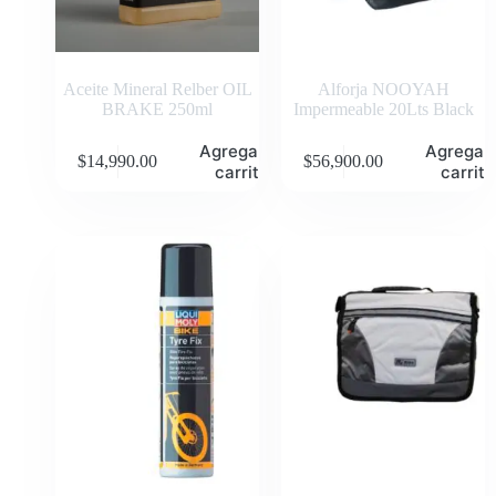
Aceite Mineral Relber OIL
Alforja NOOYAH
BRAKE 250ml
Impermeable 20Lts Black
Agregar al
Agregar 
$
14,990.00
$
56,900.00
carrito
carrito