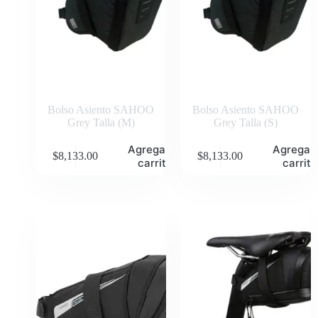
Bolso Asiento SAHOO
Bolso Asiento SAHOO
Grey Talla (M)
Grey Talla (S)
Agregar al
Agregar 
$
8,133.00
$
8,133.00
carrito
carrito