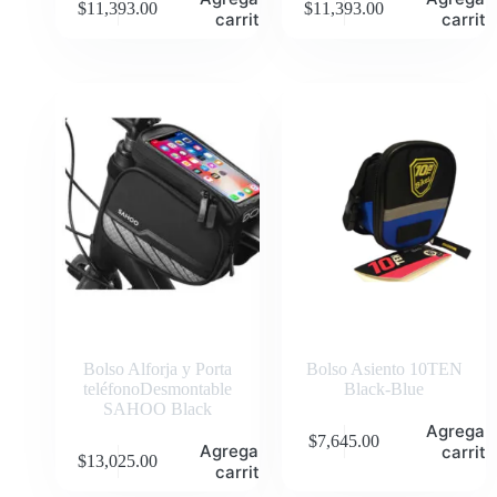
$
11,393.00
$
11,393.00
carrito
carrito
Bolso Alforja y Porta
Bolso Asiento 10TEN
teléfonoDesmontable
Black-Blue
SAHOO Black
Agregar 
$
7,645.00
Agregar al
carrito
$
13,025.00
carrito