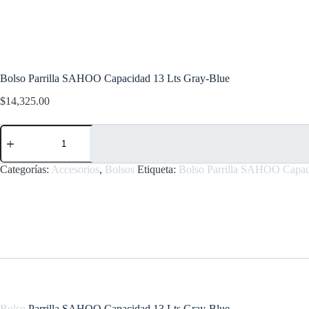
Bolso Parrilla SAHOO Capacidad 13 Lts Gray-Blue
$
14,325.00
Bolso
Parrilla
SAHOO
Capacidad
Categorías:
Accesorios
,
Bolsos
Etiqueta:
Bolso Parrilla SAHOO Capac
13
Lts
Gray-
Blue
cantidad
Bolso
Parrilla SAHOO Capacidad 13 Lts Gray-Blue