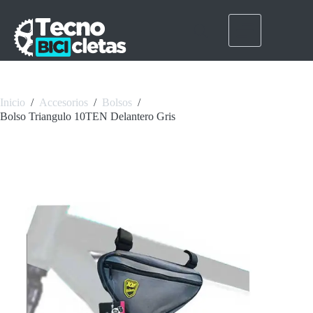
Saltar
al
contenido
Inicio
/
Accesorios
/
Bolsos
/
Bolso Triangulo 10TEN Delantero Gris