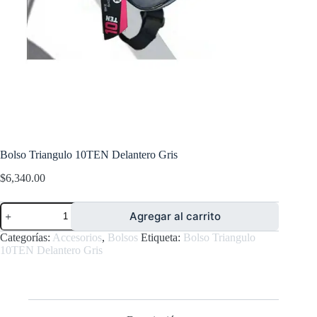
Bolso Triangulo 10TEN Delantero Gris
$
6,340.00
Bolso
Agregar al carrito
Triangulo
10TEN
Categorías:
Accesorios
,
Bolsos
Etiqueta:
Bolso Triangulo
Delantero
10TEN Delantero Gris
Gris
cantidad