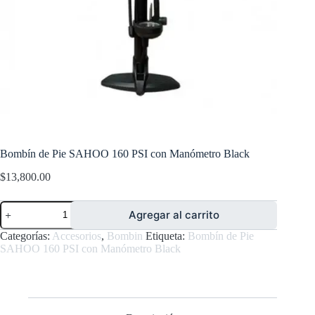
Bombín de Pie SAHOO 160 PSI con Manómetro Black
$
13,800.00
Bombín
Agregar al carrito
de
Pie
Categorías:
Accesorios
,
Bombin
Etiqueta:
Bombín de Pie
SAHOO
SAHOO 160 PSI con Manómetro Black
160
PSI
con
Manómetro
Black
cantidad