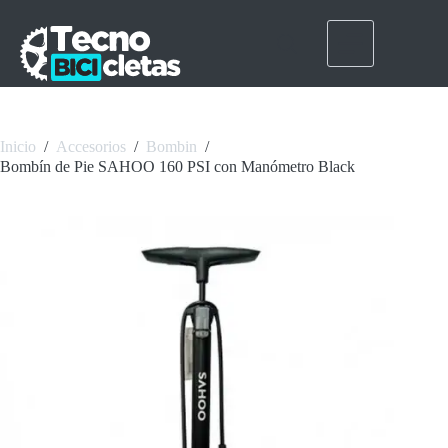
Saltar
al
contenido
Inicio
/
Accesorios
/
Bombin
/
Bombín de Pie SAHOO 160 PSI con Manómetro Black