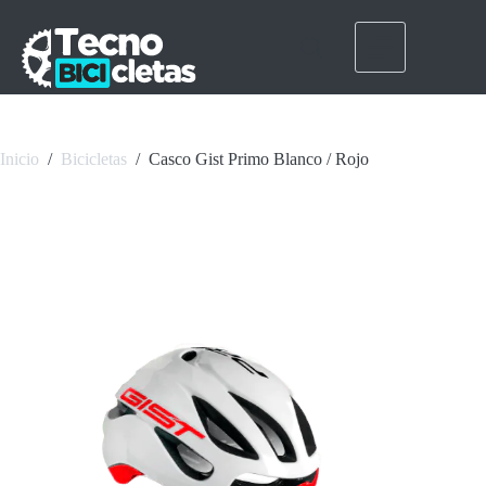
Saltar
al
contenido
Inicio
/
Bicicletas
/
Casco Gist Primo Blanco / Rojo