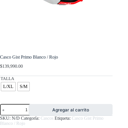
Casco Gist Primo Blanco / Rojo
$
139,990.00
TALLA
L/XL
S/M
Casco
Agregar al carrito
Gist
Primo
SKU:
N/D
Categoría:
Cascos
Etiqueta:
Casco Gist Primo
Blanco
Blanco / Rojo
/