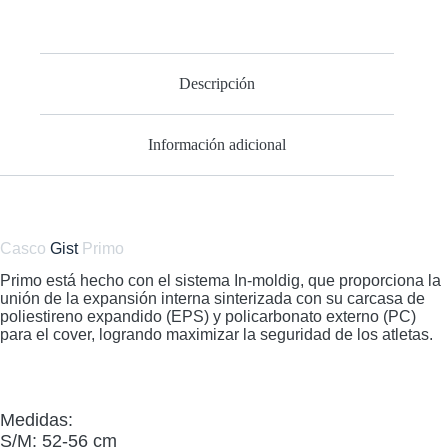
Rojo
cantidad
Descripción
Información adicional
Casco
Gist
Primo
Primo está hecho con el sistema In-moldig, que proporciona la
unión de la expansión interna sinterizada con su carcasa de
poliestireno expandido (EPS) y policarbonato externo (PC)
para el cover, logrando maximizar la seguridad de los atletas.
Medidas:
S/M: 52-56 cm