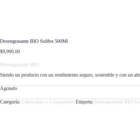
Desengrasante BIO Solifes 500Ml
$
9,990.00
Desengrasante
BIO
Siendo un producto con un rendimiento seguro, sostenible y con un alt
Agotado
Categoría:
Lubricantes y Limpiadores
Etiqueta:
Desengrasante BIO So