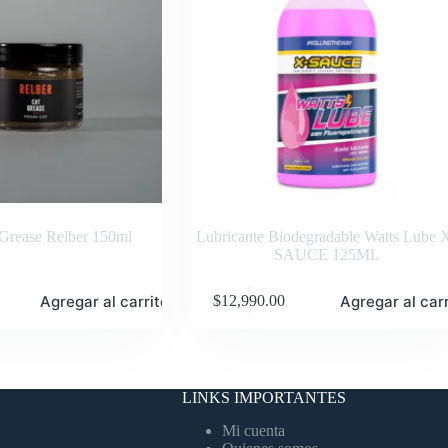
Grease Relber 150ml
Lubricante Biodegradable Watts Lube 
SAUCE 125ML
Agregar al carrito
Agregar al carr
$
12,990.00
LINKS IMPORTANTES
Mi cuenta