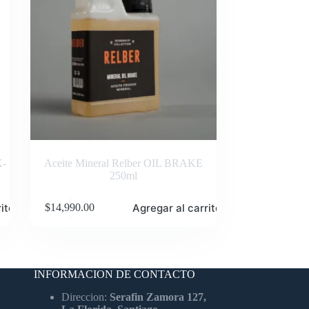
X-
Aceite Mineral Relber OIL BRAKE
250ml
ito
Agregar al carrito
$
14,990.00
INFORMACION DE CONTACTO
Direccion:
Serafin Zamora 127,