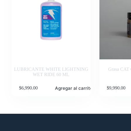
LUBRICANTE WHITE LIGHTNING
Grasa CAT 
WET RIDE 60 ML
Agregar al carrito
$
6,990.00
$
9,990.00