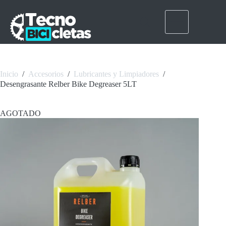
Saltar
al
contenido
Inicio
/
Accesorios
/
Lubricantes y Limpiadores
/
Desengrasante Relber Bike Degreaser 5LT
AGOTADO