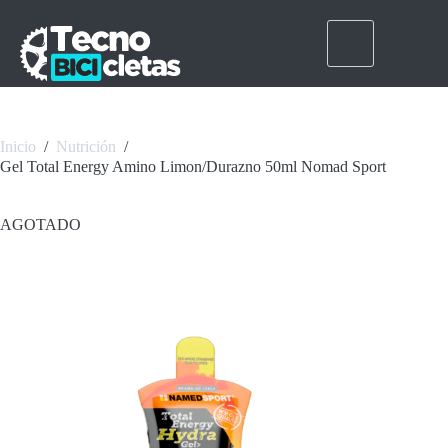
Saltar
al
contenido
Inicio
/
Nutrición
/
Gel Total Energy Amino Limon/Durazno 50ml Nomad Sport
AGOTADO