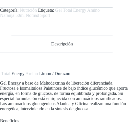
Categoría:
Nutrición
Etiqueta:
Gel Total Energy Amino
Naranja 50ml Nomad Sport
Descripción
Total
Energy
Amino
Limon / Durazno
Gel Energy a base de Maltodextrina de liberación diferenciada,
Fructosa e Isomaltulosa Palatinose de bajo índice glucémico que aporta
energía, en forma de glucosa, de forma equilibrada y prolongada. Su
especial formulación está enriquecida con aminoácidos ramificados.
Los aminoácidos glucogénicos Alanina y Glicina realizan una función
energética, interviniendo en la síntesis de glucosa.
Beneficios