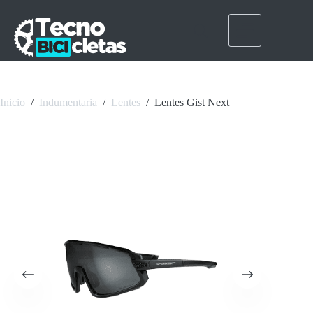
Saltar
al
contenido
Inicio
/
Indumentaria
/
Lentes
/
Lentes Gist Next