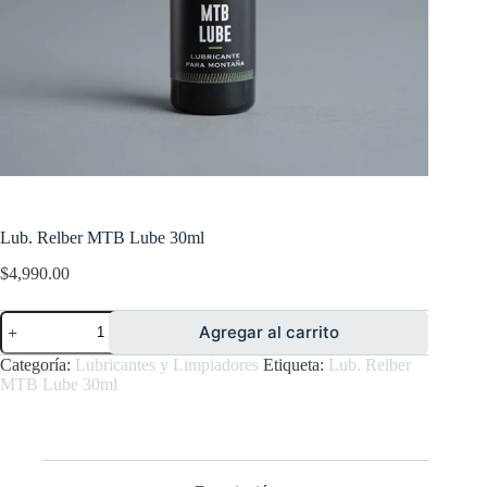
Lub. Relber MTB Lube 30ml
$
4,990.00
Lub.
Agregar al carrito
Relber
MTB
Categoría:
Lubricantes y Limpiadores
Etiqueta:
Lub. Relber
Lube
MTB Lube 30ml
30ml
cantidad