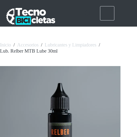
Saltar
al
contenido
Inicio
/
Accesorios
/
Lubricantes y Limpiadores
/
Lub. Relber MTB Lube 30ml