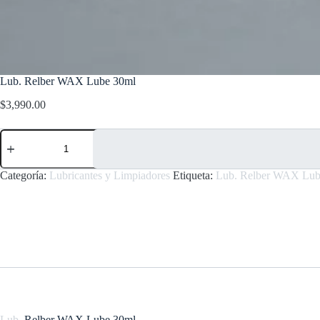
Lub. Relber WAX Lube 30ml
$
3,990.00
Lub.
Relber
WAX
Lube
Categoría:
Lubricantes y Limpiadores
Etiqueta:
Lub. Relber WAX Lub
30ml
cantidad
Lub
. Relber WAX Lube 30ml