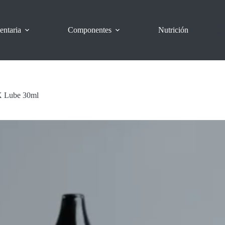
entaria
Componentes
Nutrición
X Lube 30ml