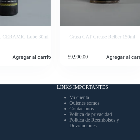
IL CERAMIC Lube 30ml
Grasa CAT Grease Relber 150ml
Agregar al carrito
Agregar al carr
$
9,990.00
LINKS IMPORTANTES
Mi cuenta
Quienes somos
Contactanos
Política de privacidad
Política de Reembolsos y
Devoluciones