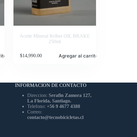
Aceite Mineral Relber OIL BRAKE
250ml
ito
Agregar al carrito
$
14,990.00
INFORMACION DE CONTACTO
Direccion:
Serafin Zamora 127,
La Florida, Santiago.
Telefono:
+56 9 4677 4388
Correo:
contacto@tecnobicicletas.cl