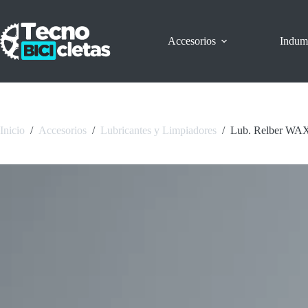
Saltar
al
contenido
Accesorios
Indum
Inicio
/
Accesorios
/
Lubricantes y Limpiadores
/
Lub. Relber WA