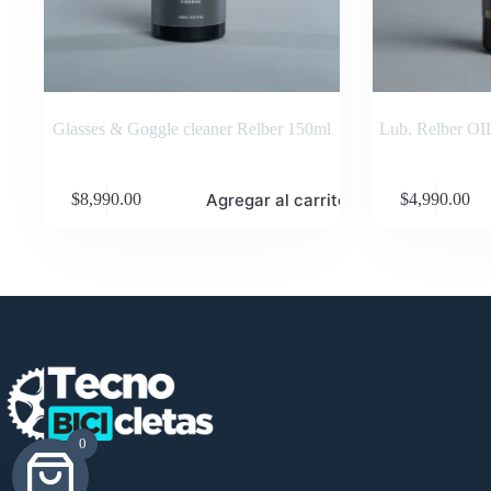
Glasses & Goggle cleaner Relber 150ml
Lub. Relber O
Agregar al carrito
$
8,990.00
$
4,990.00
0