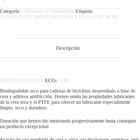
Categoría:
Lubricantes y Limpiadores
Etiqueta:
LUBRICANTE BIODEGRADABLE ECO-LUBE 30 ML
Descripción
BIODEGRADABLE
ECO-
LUBE
Biodegradable seco para cadenas de bicicletas desarrollado a base de
cera y aditivos antifricción. Hemos unido las propiedades lubricantes
de la cera seca y el PTFE para ofrecer un lubricante especialmente
limpio, seco y duradero.
Duración que hemos ido mejorando progresivamente hasta conseguir
un producto excepcional.
Se trata de una emulsión de cera y agua, sin disolventes agresivos, que