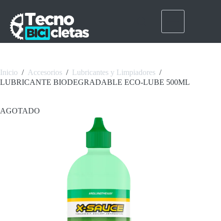
Saltar
al
contenido
Inicio
/
Accesorios
/
Lubricantes y Limpiadores
/
LUBRICANTE BIODEGRADABLE ECO-LUBE 500ML
AGOTADO