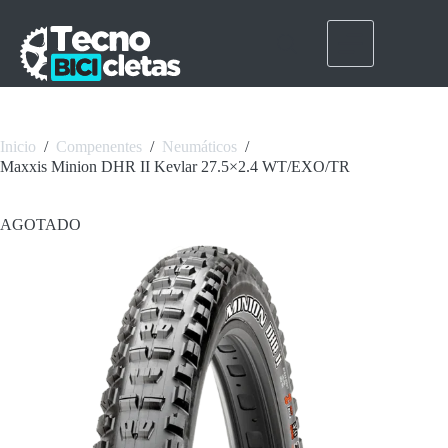
Saltar
al
contenido
Inicio
/
Compenentes
/
Neumáticos
/
Maxxis Minion DHR II Kevlar 27.5×2.4 WT/EXO/TR
AGOTADO