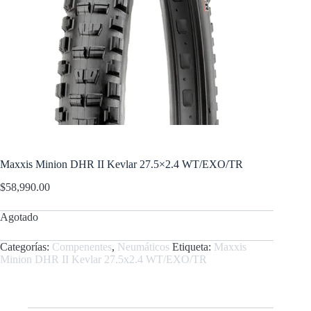
Maxxis Minion DHR II Kevlar 27.5×2.4 WT/EXO/TR
$
58,990.00
Agotado
Categorías:
Compenentes
,
Neumáticos
Etiqueta:
Maxxis
Minion DHR II Kevlar 27.5x2.4 WT/EXO/TR