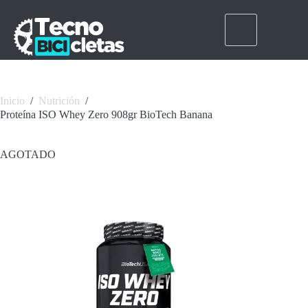
Saltar
al
contenido
Inicio
/
Nutrición
/
Proteína ISO Whey Zero 908gr BioTech Banana
AGOTADO