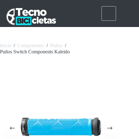
Saltar
al
contenido
Inicio
/
Compenentes
/
Puños
/
Puños Switch Components Kaleido