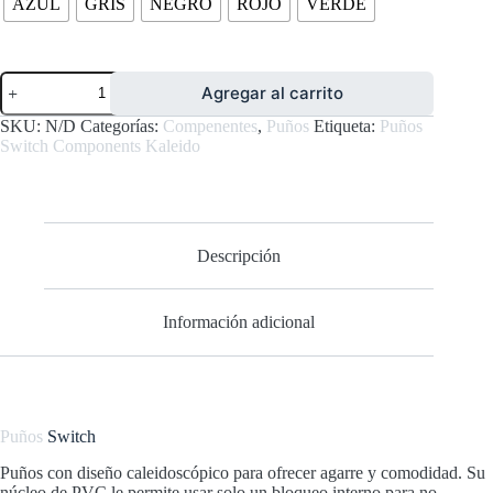
AZUL
GRIS
NEGRO
ROJO
VERDE
Puños
Agregar al carrito
Switch
Components
SKU:
N/D
Categorías:
Compenentes
,
Puños
Etiqueta:
Puños
Kaleido
Switch Components Kaleido
cantidad
Descripción
Información adicional
Puños
Switch
Puños con diseño caleidoscópico para ofrecer agarre y comodidad. Su
núcleo de PVC le permite usar solo un bloqueo interno para no