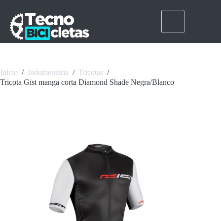
Saltar
al
contenido
Inicio
/
Indumentaria
/
Tricotas
/
Tricota Gist manga corta Diamond Shade Negra/Blanco