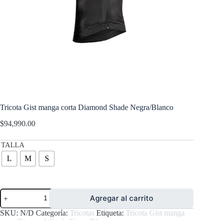
Tricota Gist manga corta Diamond Shade Negra/Blanco
$
94,990.00
TALLA
L
M
S
Tricota
Agregar al carrito
Gist
manga
SKU:
N/D
Categoría:
Tricotas
Etiqueta:
Tricota Gist manga
corta