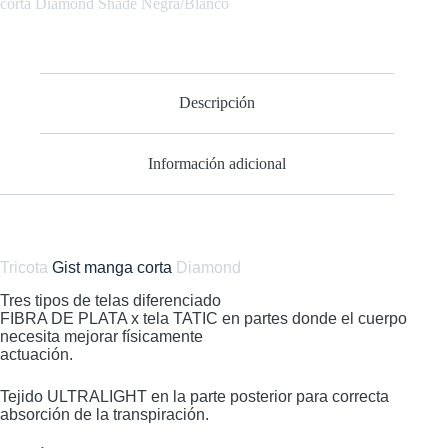
corta Diamond Shade Negra/Blanco
Diamond
Shade
Negra/Blanco
cantidad
Descripción
Información adicional
Tricota
Gist manga corta
Diamond
Tres tipos de telas diferenciado
FIBRA DE PLATA x tela TATIC en partes donde el cuerpo
necesita mejorar físicamente
actuación.
Tejido ULTRALIGHT en la parte posterior para correcta
absorción de la transpiración.