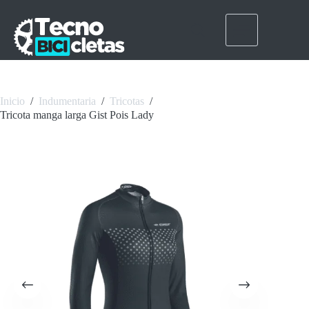
Saltar
al
contenido
Inicio
/
Indumentaria
/
Tricotas
/
Tricota manga larga Gist Pois Lady