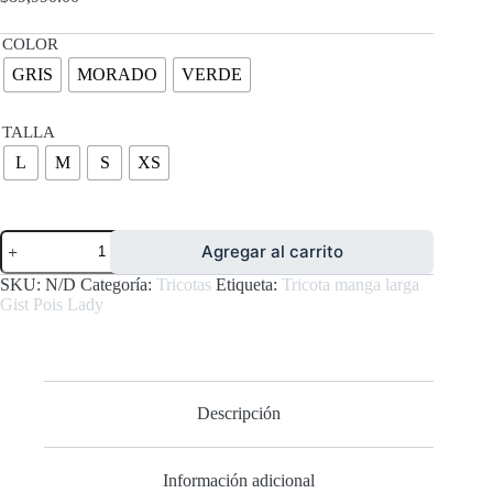
COLOR
GRIS
MORADO
VERDE
TALLA
L
M
S
XS
Tricota
Agregar al carrito
manga
larga
SKU:
N/D
Categoría:
Tricotas
Etiqueta:
Tricota manga larga
Gist
Gist Pois Lady
Pois
Lady
cantidad
Descripción
Información adicional