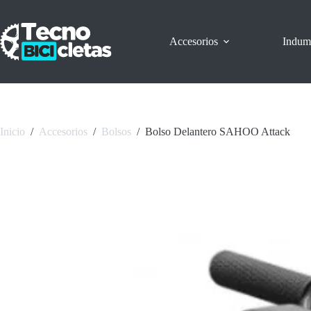
Saltar
al
contenido
Accesorios
Indum
Inicio
/
Accesorios
/
Bolsos
/
Bolso Delantero SAHOO Attack